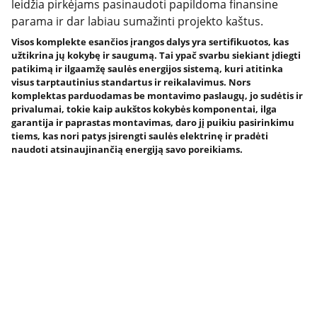
leidžia pirkėjams pasinaudoti papildoma finansine
parama ir dar labiau sumažinti projekto kaštus.
Visos komplekte esančios įrangos dalys yra sertifikuotos, kas
užtikrina jų kokybę ir saugumą. Tai ypač svarbu siekiant įdiegti
patikimą ir ilgaamžę saulės energijos sistemą, kuri atitinka
visus tarptautinius standartus ir reikalavimus. Nors
komplektas parduodamas be montavimo paslaugų, jo sudėtis ir
privalumai, tokie kaip aukštos kokybės komponentai, ilga
garantija ir paprastas montavimas, daro jį puikiu pasirinkimu
tiems, kas nori patys įsirengti saulės elektrinę ir pradėti
naudoti atsinaujinančią energiją savo poreikiams.
Patikimas partneris jūsų saulės 
energijos kelionėje
INFORMACIJA
VADYBA