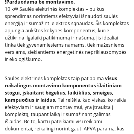
!Parduodama be montavimo.
10 kW Saulės elektrinės komplektas – puikus
sprendimas norintiems efektyviai išnaudoti saulės
energiją ir sumažinti elektros sąnaudas. Šis komplektas
apjungia aukštos kokybės komponentus, kurie
užtikrina ilgalaikį patikimumą ir našumą. Jis idealiai
tinka tiek gyvenamiesiems namams, tiek mažesniems
verslams, siekiantiems energetinės nepriklausomybės
ir ekologiškumo.
Saulės elektrinės komplektas taip pat apima
visus
reikalingus montavimo komponentus šlaitiniam
stogui, įskaitant bėgelius, laikiklius, smeiges,
kampuočius ir laidus.
Tai reiškia, kad viskas, ko reikia
efektyviam ir saugiam montavimui, yra įtraukta į
komplektą, taupant laiką ir sumažinant galimas
išlaidas. Be to, kartu pateikiami visi reikiami
dokumentai, reikalingi norint gauti APVA paramą, kas