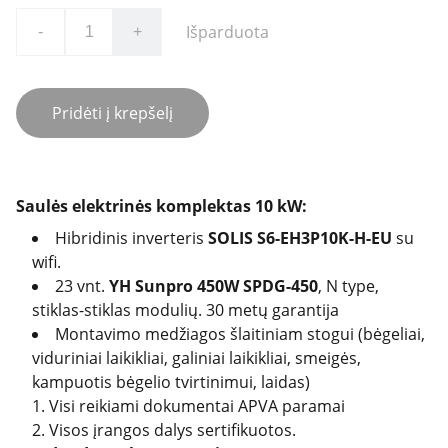
Išparduota
-
+
Pridėti į krepšelį
Saulės elektrinės komplektas 10 kW:
Hibridinis inverteris
SOLIS S6-EH3P10K-H-EU
su
wifi.
23 vnt.
YH Sunpro 450W SPDG-450
, N type,
stiklas-stiklas modulių. 30 metų garantija
Montavimo medžiagos šlaitiniam stogui (bėgeliai,
viduriniai laikikliai, galiniai laikikliai, smeigės,
kampuotis bėgelio tvirtinimui, laidas)
Visi reikiami dokumentai APVA paramai
Visos įrangos dalys sertifikuotos.